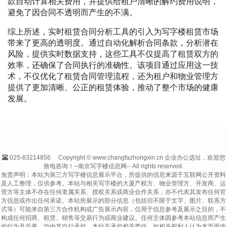
款自动计算相关费用，并提供给租户清晰的解约费用说明，
避免了因合同不透明而产生的不满。
综上所述，实时租赁合同分析工具的引入为写字楼租赁市场
带来了更高的透明度。通过自动化解析合同条款，分析潜在
风险，提供实时数据支持，这些工具不仅提高了租赁双方的
效率，还确保了合同执行的准确性。该项目通过应用这一技
术，不仅优化了租赁合同管理流程，还为租户和物业管理方
提供了更加清晰、公正的租赁体验，推动了整个市场的健康
发展。
025-83214856
Copyright © www.changfazhongxin.cn 企业办公选址，欢迎您
致电咨询！--南京写字楼信息网-- All rights reserved.
免责声明：本站为第三方写字楼信息展示平台，所提供的信息来源于互联网公开资料
及人工整理，仅供参考。本站与相关写字楼的大厦产权方、物业管理方、开发商、运
营方等主体不存在任何隶属关系、授权关系或商业合作关系，亦不代表其发布任何官
方信息或作出任何承诺。本站所展示的部分信息（包括但不限于文字、图片、联系方
式等）可能来自第三方合作机构或广告展示内容，仅用于信息参考及展示之目的，不
构成任何招商、租赁、销售等交易行为或商业建议。任何主体因参考本站信息而产生
的行为及后果，均由其自行承担，本站不承担相关责任。如相关权利人认为本页面内