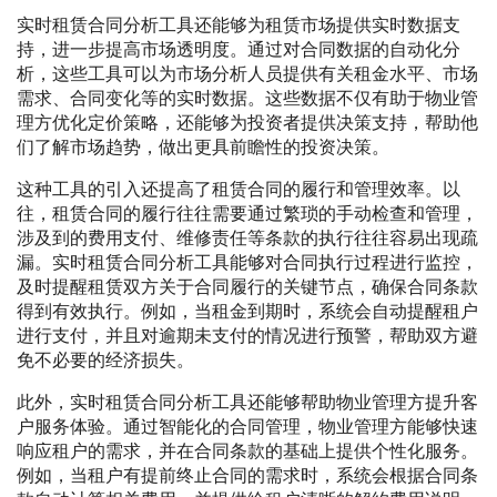
实时租赁合同分析工具还能够为租赁市场提供实时数据支
持，进一步提高市场透明度。通过对合同数据的自动化分
析，这些工具可以为市场分析人员提供有关租金水平、市场
需求、合同变化等的实时数据。这些数据不仅有助于物业管
理方优化定价策略，还能够为投资者提供决策支持，帮助他
们了解市场趋势，做出更具前瞻性的投资决策。
这种工具的引入还提高了租赁合同的履行和管理效率。以
往，租赁合同的履行往往需要通过繁琐的手动检查和管理，
涉及到的费用支付、维修责任等条款的执行往往容易出现疏
漏。实时租赁合同分析工具能够对合同执行过程进行监控，
及时提醒租赁双方关于合同履行的关键节点，确保合同条款
得到有效执行。例如，当租金到期时，系统会自动提醒租户
进行支付，并且对逾期未支付的情况进行预警，帮助双方避
免不必要的经济损失。
此外，实时租赁合同分析工具还能够帮助物业管理方提升客
户服务体验。通过智能化的合同管理，物业管理方能够快速
响应租户的需求，并在合同条款的基础上提供个性化服务。
例如，当租户有提前终止合同的需求时，系统会根据合同条